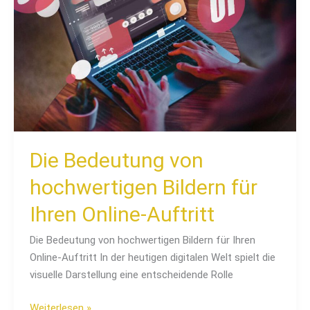
hochwertigen
Bildern
für
Ihren
Online-
Auftritt
Die Bedeutung von
hochwertigen Bildern für
Ihren Online-Auftritt
Die Bedeutung von hochwertigen Bildern für Ihren
Online-Auftritt In der heutigen digitalen Welt spielt die
visuelle Darstellung eine entscheidende Rolle
Weiterlesen »