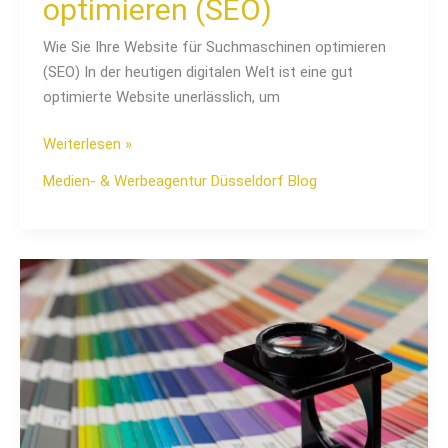
optimieren (SEO)
Wie Sie Ihre Website für Suchmaschinen optimieren
(SEO) In der heutigen digitalen Welt ist eine gut
optimierte Website unerlässlich, um
Weiterlesen »
Medien- & Werbeagentur Düsseldorf Blog
Die
perfekte
Farbpalette:
So
finden
Sie
die
richtigen