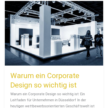
Warum
ein
Corporate
Design
so
wichtig
ist
Warum ein Corporate
Design so wichtig ist
Warum ein Corporate Design so wichtig ist: Ein
Leitfaden für Unternehmen in Düsseldorf In der
heutigen wettbewerbsorientierten Geschäftswelt ist