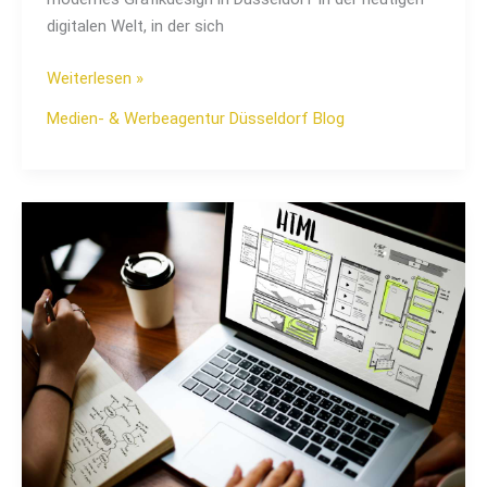
digitalen Welt, in der sich
Weiterlesen »
Medien- & Werbeagentur Düsseldorf Blog
So
erstellen
Sie
eine
erfolgreiche
Landingpage