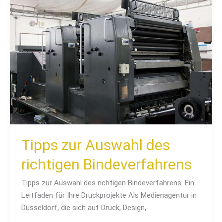
zur
Auswahl
des
richtigen
Bindeverfahrens
Tipps zur Auswahl des
richtigen Bindeverfahrens
Tipps zur Auswahl des richtigen Bindeverfahrens: Ein
Leitfaden für Ihre Druckprojekte Als Medienagentur in
Düsseldorf, die sich auf Druck, Design,