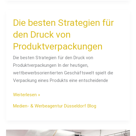
Die
Die besten Strategien für
besten
den Druck von
Strategien
für
Produktverpackungen
den
Die besten Strategien für den Druck von
Druck
Produktverpackungen In der heutigen,
von
wettbewerbsorientierten Geschäftswelt spielt die
Produktverpackungen
Verpackung eines Produkts eine entscheidende
Weiterlesen »
Medien- & Werbeagentur Düsseldorf Blog
Tipps