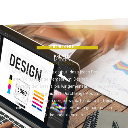
ZUFRIEDENHEIT
KREATIV.
MODERN.
WIRKUNGSVOLL.
Wir legen großen Wert darauf, dass jedes Design genau
Ihren Vorstellungen
entspricht. Deshalb arbeiten wir so
lange an den Details, bis wir gemeinsam ein Ergebnis
haben, das
Sie begeistert
. Durch enge Abstimmung und
präzise Anpassungen sorgen wir dafür, dass Ihr Design
nicht nur professionell, sondern auch genau auf Ihre
Marke abgestimmt ist.