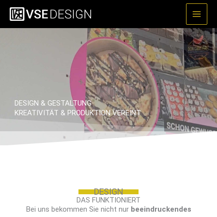
Zum
Inhalt
springen
DESIGN & GESTALTUNG
KREATIVITÄT & PRODUKTION VEREINT
DESIGN
DAS FUNKTIONIERT
Bei uns bekommen Sie nicht nur
beeindruckendes