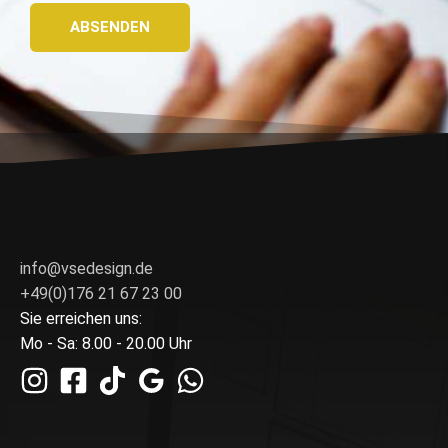
*
k
ABSENDEN
b
o
x
e
n
*
info@vsedesign.de
+49(0)176 21 67 23 00
Sie erreichen uns:
Mo - Sa: 8.00 - 20.00 Uhr