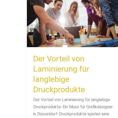
Vorteil
von
Laminierung
für
langlebige
Druckprodukte
Der Vorteil von
Laminierung für
langlebige
Druckprodukte
Der Vorteil von Laminierung für langlebige
Druckprodukte: Ein Muss für Grafikdesigner
in Düsseldorf Druckprodukte spielen eine