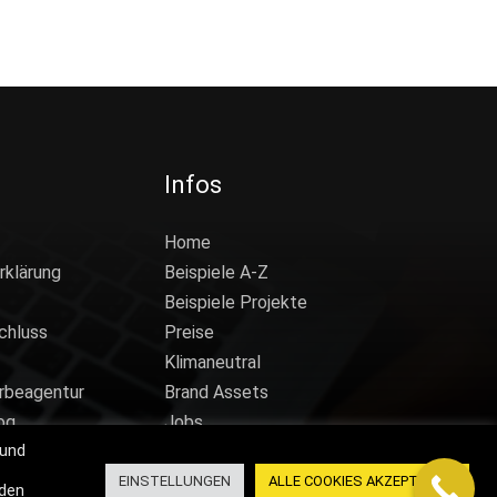
Infos
Home
rklärung
Beispiele A-Z
Beispiele Projekte
chluss
Preise
Klimaneutral
rbeagentur
Brand Assets
og
Jobs
 und
EINSTELLUNGEN
ALLE COOKIES AKZEPTIEREN
nden