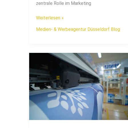
zentrale Rolle im Marketing
Weiterlesen »
Medien- & Werbeagentur Düsseldorf Blog
Der
Einsatz
von
Magnetdruck
für
Werbematerialien