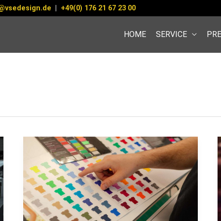
@vsedesign.de
|
+49(0) 176 21 67 23 00
HOME
SERVICE
PRE
Tipps
zur
Erstellung
von
bedruckten