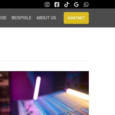
ISE
BEISPIELE
ABOUT US
KONTAKT
Wie
man
kreative
Flyer
für