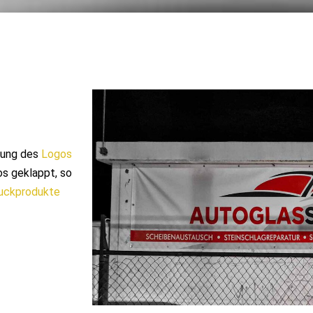
tung des
Logos
os geklappt, so
uckprodukte