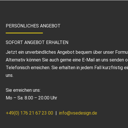
PERSÖNLICHES ANGEBOT
SOFORT ANGEBOT ERHALTEN
Jetzt ein unverbindliches Angebot bequem über unser Form
Alternativ können Sie auch gerne eine E-Mail an uns senden 
Telefonisch erreichen. Sie erhalten in jedem Fall kurzfristig 
uns.
Sie erreichen uns:
Mo – Sa: 8.00 – 20.00 Uhr
+49(0) 176 21 67 23 00
|
info@vsedesign.de
I
F
T
G
W