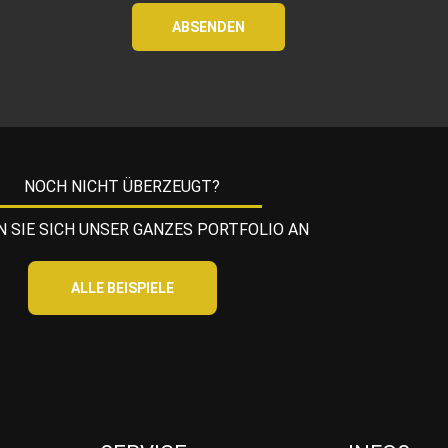
t
c
ABSENDEN
*
k
b
o
x
e
n
NOCH NICHT ÜBERZEUGT?
*
 SIE SICH UNSER GANZES PORTFOLIO AN
ALLE BEISPIELE