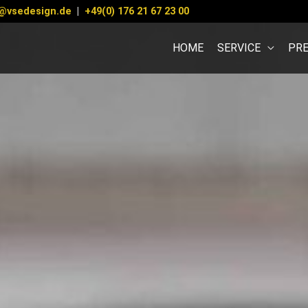
@vsedesign.de
|
+49(0) 176 21 67 23 00
HOME
SERVICE
PRE