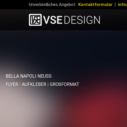
Zum
Unverbindliches Angebot:
Kontaktformular
|
info
Inhalt
springen
BELLA NAPOLI NEUSS
FLYER
|
AUFKLEBER
|
GROßFORMAT