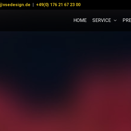
@vsedesign.de
|
+49(0) 176 21 67 23 00
HOME
SERVICE
PRE