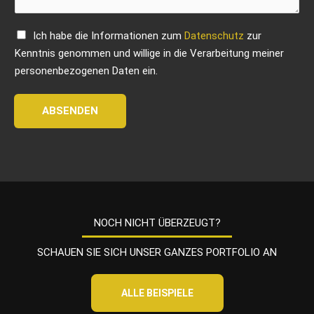
r
i
C
Ich habe die Informationen zum
Datenschutz
zur
c
h
Kenntnis genommen und willige in die Verarbeitung meiner
h
e
personenbezogenen Daten ein.
t
c
*
k
ABSENDEN
b
o
x
e
n
*
NOCH NICHT ÜBERZEUGT?
SCHAUEN SIE SICH UNSER GANZES PORTFOLIO AN
ALLE BEISPIELE