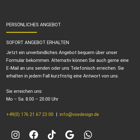
PERSÖNLICHES ANGEBOT
SOFORT ANGEBOT ERHALTEN
Jetzt ein unverbindliches Angebot bequem über unser
Formular bekommen. Alternativ können Sie auch gerne eine
E-Mail an uns senden oder uns Telefonisch erreichen. Sie
erhalten in jedem Fall kurzfristig eine Antwort von uns.
Sie erreichen uns:
Mo – Sa: 8.00 – 20.00 Uhr
+49(0) 176 21 67 23 00
|
info@vsedesign.de
I
F
T
G
W
n
a
i
o
h