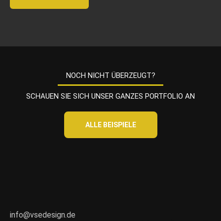
b
o
x
e
n
*
NOCH NICHT ÜBERZEUGT?
SCHAUEN SIE SICH UNSER GANZES PORTFOLIO AN
ALLE BEISPIELE
info@vsedesign.de