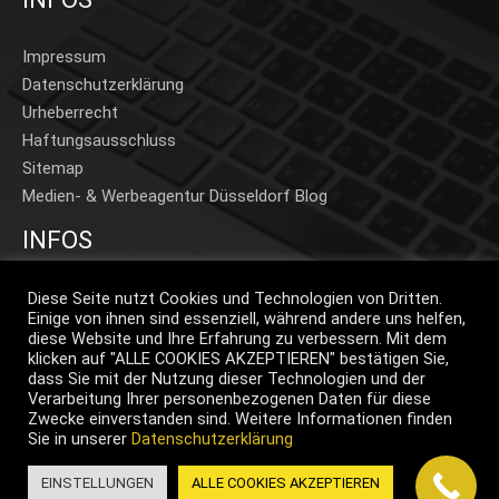
Impressum
Datenschutzerklärung
Urheberrecht
Haftungsausschluss
Sitemap
Medien- & Werbeagentur Düsseldorf Blog
INFOS
Home
Diese Seite nutzt Cookies und Technologien von Dritten.
Einige von ihnen sind essenziell, während andere uns helfen,
Beispiele A-Z
diese Website und Ihre Erfahrung zu verbessern. Mit dem
Beispiele Projekte
klicken auf "ALLE COOKIES AKZEPTIEREN" bestätigen Sie,
dass Sie mit der Nutzung dieser Technologien und der
Preise
Verarbeitung Ihrer personenbezogenen Daten für diese
Klimaneutral
Zwecke einverstanden sind. Weitere Informationen finden
Brand Assets
Sie in unserer
Datenschutzerklärung
Jobs
EINSTELLUNGEN
ALLE COOKIES AKZEPTIEREN