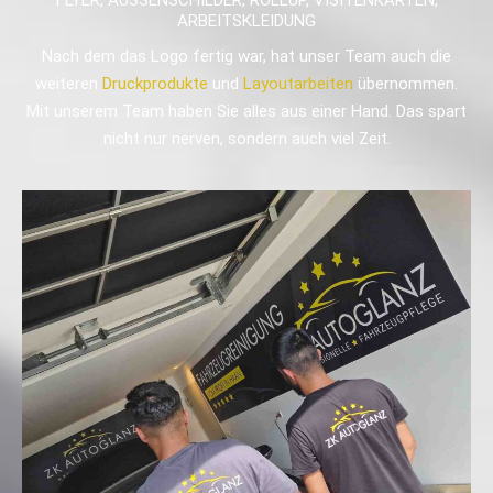
FLYER, AUSSENSCHILDER, ROLLUP, VISITENKARTEN,
ARBEITSKLEIDUNG
Nach dem das Logo fertig war, hat unser Team auch die
weiteren
Druckprodukte
und
Layoutarbeiten
übernommen.
Mit unserem Team haben Sie alles aus einer Hand. Das spart
nicht nur nerven, sondern auch viel Zeit.