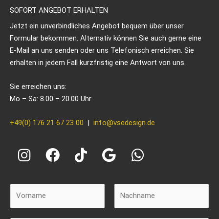
SOFORT ANGEBOT ERHALTEN
Jetzt ein unverbindliches Angebot bequem über unser
Formular bekommen. Alternativ können Sie auch gerne eine
E-Mail an uns senden oder uns Telefonisch erreichen. Sie
erhalten in jedem Fall kurzfristig eine Antwort von uns.
Sie erreichen uns:
Mo – Sa: 8.00 – 20.00 Uhr
+49(0) 176 21 67 23 00
|
info@vsedesign.de
I
F
T
G
W
n
a
i
o
h
s
c
k
o
a
t
e
t
g
t
N
a
b
o
l
s
a
m
g
o
k
e
a
V
N