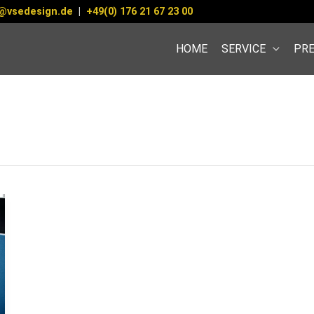
@vsedesign.de
|
+49(0) 176 21 67 23 00
HOME
SERVICE
PRE