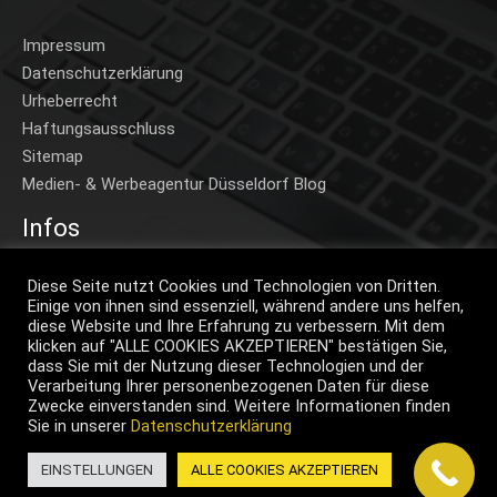
Impressum
Datenschutzerklärung
Urheberrecht
Haftungsausschluss
Sitemap
Medien- & Werbeagentur Düsseldorf Blog
Infos
Home
Diese Seite nutzt Cookies und Technologien von Dritten.
Einige von ihnen sind essenziell, während andere uns helfen,
Beispiele A-Z
diese Website und Ihre Erfahrung zu verbessern. Mit dem
Beispiele Projekte
klicken auf "ALLE COOKIES AKZEPTIEREN" bestätigen Sie,
dass Sie mit der Nutzung dieser Technologien und der
Preise
Verarbeitung Ihrer personenbezogenen Daten für diese
Klimaneutral
Zwecke einverstanden sind. Weitere Informationen finden
Brand Assets
Sie in unserer
Datenschutzerklärung
Jobs
EINSTELLUNGEN
ALLE COOKIES AKZEPTIEREN