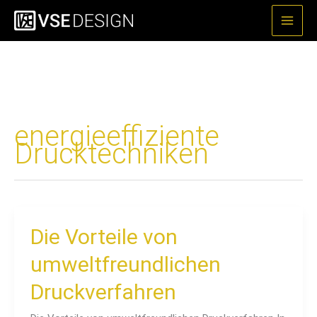
Zum
Inhalt
springen
energieeffiziente
Drucktechniken
Die
Die Vorteile von
Vorteile
umweltfreundlichen
von
umweltfreundlichen
Druckverfahren
Druckverfahren