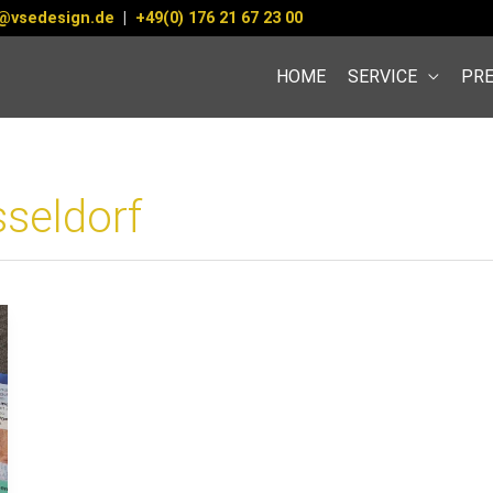
@vsedesign.de
|
+49(0) 176 21 67 23 00
HOME
SERVICE
PRE
sseldorf