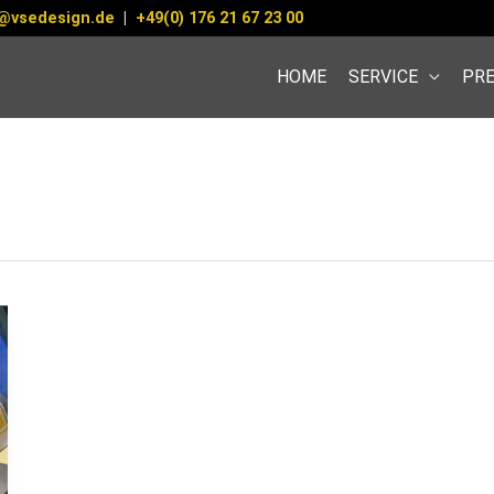
@vsedesign.de
|
+49(0) 176 21 67 23 00
HOME
SERVICE
PRE