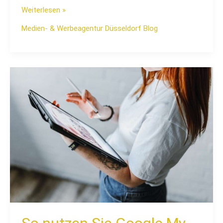
Weiterlesen »
Medien- & Werbeagentur Düsseldorf Blog
So
nutzen
Sie
Google
My
Business
für
Ihr
Unternehmen