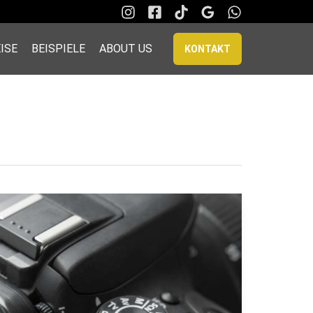
ISE
BEISPIELE
ABOUT US
KONTAKT
Corporate
Fotografie:
So
präsentieren
Sie