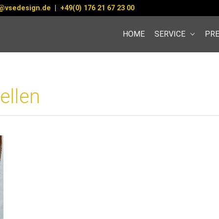
@vsedesign.de
|
+49(0) 176 21 67 23 00
HOME
SERVICE
PRE
ellen