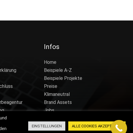
Infos
Home
rklärung
Beispiele A-Z
Beispiele Projekte
chluss
Preise
Klimaneutral
rbeagentur
Brand Assets
og
Jobs
 und
EINSTELLUNGEN
ALLE COOKIES AKZEPTIEREN
nden