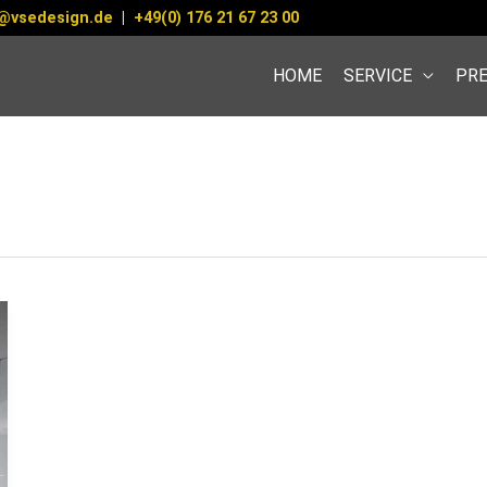
@vsedesign.de
|
+49(0) 176 21 67 23 00
HOME
SERVICE
PRE