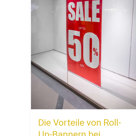
Bannern
bei
Messen
und
Events
Die Vorteile von Roll-
Up-Bannern bei