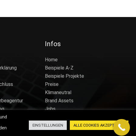
Infos
Home
rklärung
Beispiele A-Z
Beispiele Projekte
chluss
Preise
Klimaneutral
rbeagentur
Brand Assets
og
Jobs
 und
EINSTELLUNGEN
ALLE COOKIES AKZEPTIEREN
nden