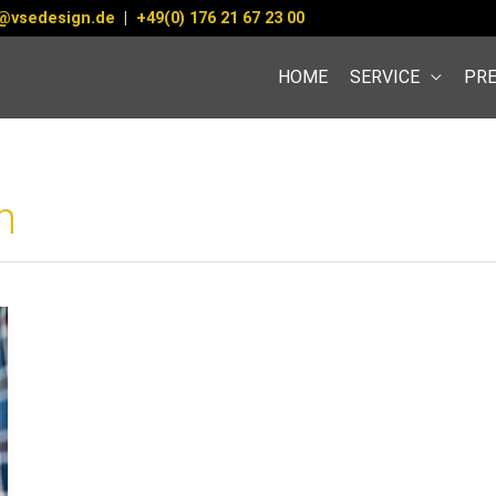
@vsedesign.de
|
+49(0) 176 21 67 23 00
HOME
SERVICE
PRE
n