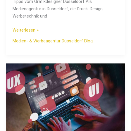
Tipps vom Grafikdesigner Düsseldorf Als
Medienagentur in Düsseldorf, die Druck, Design,
Werbetechnik und
Weiterlesen »
Medien- & Werbeagentur Düsseldorf Blog
SEO-
Grundlagen
für
Ihre
neue
Website