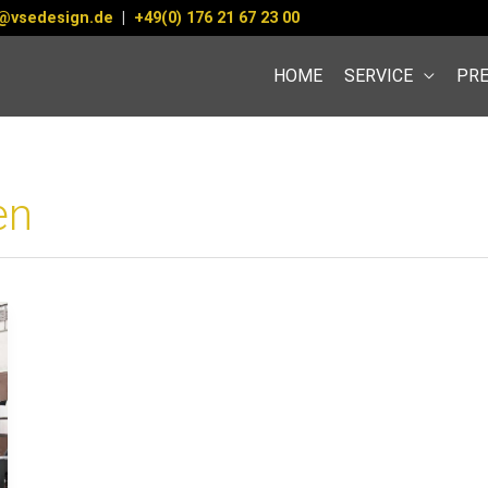
@vsedesign.de
|
+49(0) 176 21 67 23 00
HOME
SERVICE
PRE
en