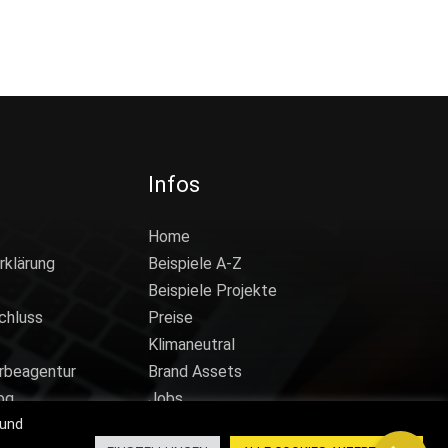
Infos
Home
rklärung
Beispiele A-Z
Beispiele Projekte
chluss
Preise
Klimaneutral
rbeagentur
Brand Assets
og
Jobs
 und