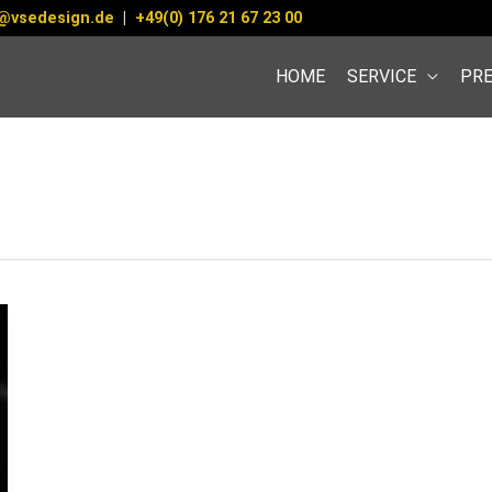
@vsedesign.de
|
+49(0) 176 21 67 23 00
HOME
SERVICE
PRE