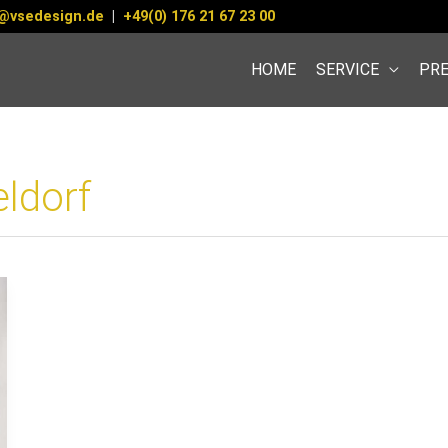
@vsedesign.de
|
+49(0) 176 21 67 23 00
HOME
SERVICE
PRE
ldorf