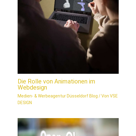
Die Rolle von Animationen im
Webdesign
Medien- & Werbeagentur Düsseldorf Blog
/ Von
VSE
DESIGN