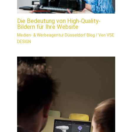
Die Bedeutung von High-Quality-
Bildern für Ihre Website
Medien- & Werbeagentur Düsseldorf Blog
/ Von
VSE
DESIGN