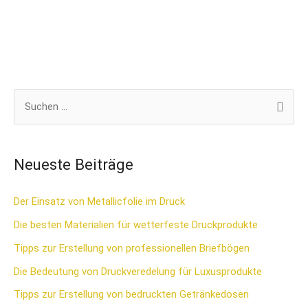
S
u
c
Neueste Beiträge
h
e
Der Einsatz von Metallicfolie im Druck
n
Die besten Materialien für wetterfeste Druckprodukte
n
Tipps zur Erstellung von professionellen Briefbögen
a
Die Bedeutung von Druckveredelung für Luxusprodukte
c
Tipps zur Erstellung von bedruckten Getränkedosen
h