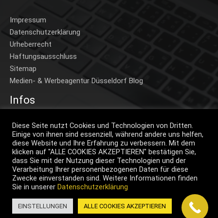
Impressum
Datenschutzerklärung
Urheberrecht
Haftungsausschluss
Sitemap
Medien- & Werbeagentur Düsseldorf Blog
Infos
Home
Diese Seite nutzt Cookies und Technologien von Dritten.
Einige von ihnen sind essenziell, während andere uns helfen,
Beispiele A-Z
diese Website und Ihre Erfahrung zu verbessern. Mit dem
Beispiele Projekte
klicken auf "ALLE COOKIES AKZEPTIEREN" bestätigen Sie,
dass Sie mit der Nutzung dieser Technologien und der
Preise
Verarbeitung Ihrer personenbezogenen Daten für diese
Klimaneutral
Zwecke einverstanden sind. Weitere Informationen finden
Brand Assets
Sie in unserer
Datenschutzerklärung
Jobs
EINSTELLUNGEN
ALLE COOKIES AKZEPTIEREN