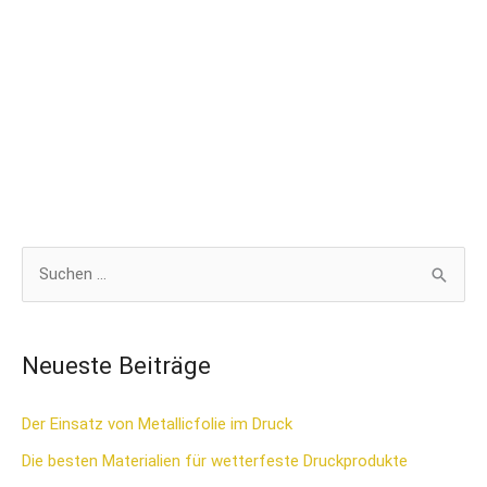
S
u
c
Neueste Beiträge
h
e
Der Einsatz von Metallicfolie im Druck
n
Die besten Materialien für wetterfeste Druckprodukte
n