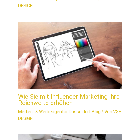
DESIGN
Wie Sie mit Influencer Marketing Ihre
Reichweite erhöhen
Medien- & Werbeagentur Düsseldorf Blog
/ Von
VSE
DESIGN