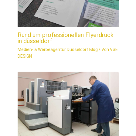
Rund um professionellen Flyerdruck
in düsseldorf
Medien- & Werbeagentur Düsseldorf Blog
/ Von
VSE
DESIGN