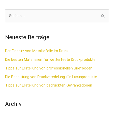
S
u
c
Neueste Beiträge
h
e
Der Einsatz von Metallicfolie im Druck
n
Die besten Materialien für wetterfeste Druckprodukte
n
Tipps zur Erstellung von professionellen Briefbögen
a
Die Bedeutung von Druckveredelung für Luxusprodukte
c
Tipps zur Erstellung von bedruckten Getränkedosen
h
:
Archiv