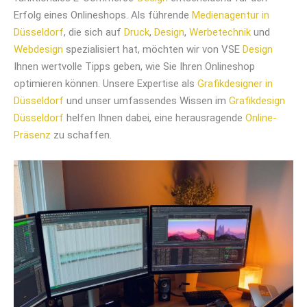
Erfolg eines Onlineshops. Als führende
Medienagentur in
Düsseldorf
, die sich auf
Druck
,
Design
,
Werbetechnik
und
Webdesign
spezialisiert hat, möchten wir von VSE
Design
Ihnen wertvolle Tipps geben, wie Sie Ihren Onlineshop
optimieren können. Unsere Expertise als
Grafikdesigner in
Düsseldorf
und unser umfassendes Wissen im
Grafikdesign
Düsseldorf
helfen Ihnen dabei, eine herausragende
Online-
Präsenz
zu schaffen.