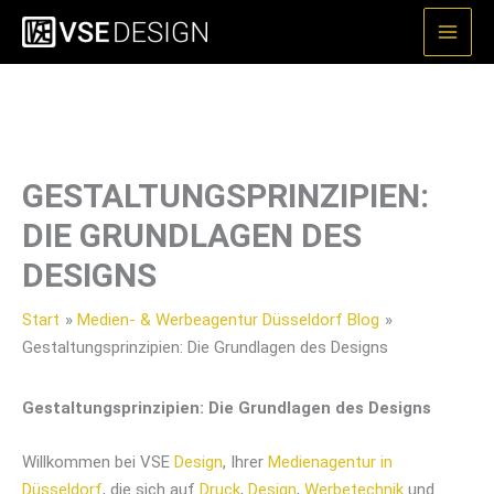
Zum
Inhalt
springen
GESTALTUNGSPRINZIPIEN:
DIE GRUNDLAGEN DES
DESIGNS
Start
Medien- & Werbeagentur Düsseldorf Blog
Gestaltungsprinzipien: Die Grundlagen des Designs
Gestaltungsprinzipien: Die Grundlagen des Designs
Willkommen bei VSE
Design
, Ihrer
Medienagentur in
Düsseldorf
, die sich auf
Druck
,
Design
,
Werbetechnik
und