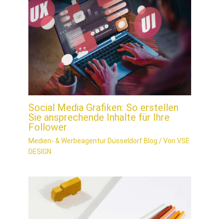
Social Media Grafiken: So erstellen
Sie ansprechende Inhalte für Ihre
Follower
Medien- & Werbeagentur Düsseldorf Blog
/ Von
VSE
DESIGN