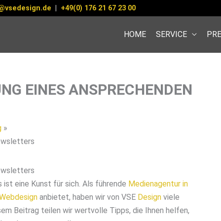
@vsedesign.de
|
+49(0) 176 21 67 23 00
HOME
SERVICE
PRE
TUNG EINES ANSPRECHENDEN
g
ewsletters
ewsletters
st eine Kunst für sich. Als führende
Medienagentur in
Webdesign
anbietet, haben wir von VSE
Design
viele
m Beitrag teilen wir wertvolle Tipps, die Ihnen helfen,