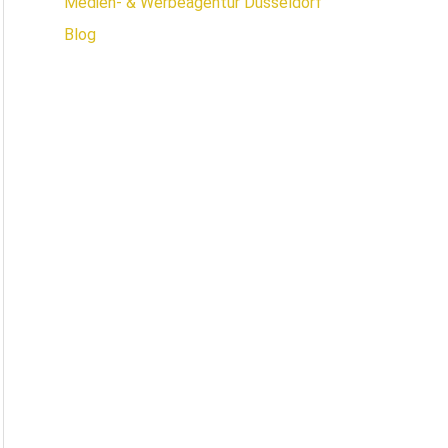
Medien- & Werbeagentur Düsseldorf
Blog