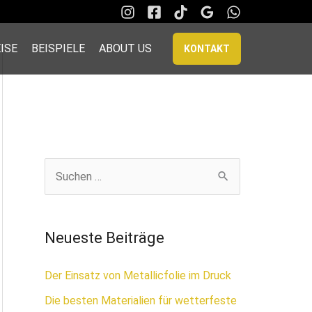
ISE
BEISPIELE
ABOUT US
KONTAKT
S
u
c
Neueste Beiträge
h
e
Der Einsatz von Metallicfolie im Druck
n
Die besten Materialien für wetterfeste