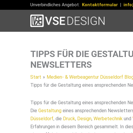
Zum
Unverbindliches Angebot:
Kontaktformular
|
info
Inhalt
springen
TIPPS FÜR DIE GESTAL
NEWSLETTERS
Start
Medien- & Werbeagentur Düsseldorf Blo
Tipps für die Gestaltung eines ansprechenden N
Tipps für die Gestaltung eines ansprechenden N
Die
Gestaltung
eines ansprechenden Newsletters i
Düsseldorf
, die
Druck
,
Design
,
Werbetechnik
und
Erfahrungen in diesem Bereich gesammelt. In diese