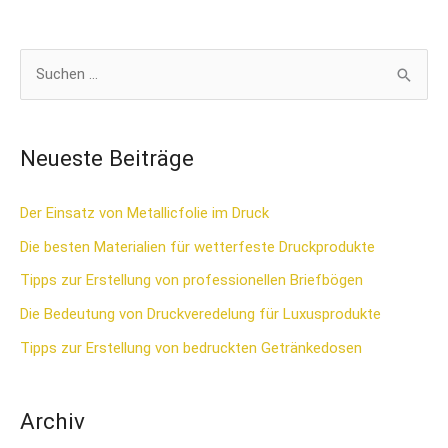
S
u
c
Neueste Beiträge
h
e
Der Einsatz von Metallicfolie im Druck
n
Die besten Materialien für wetterfeste Druckprodukte
n
Tipps zur Erstellung von professionellen Briefbögen
a
Die Bedeutung von Druckveredelung für Luxusprodukte
c
Tipps zur Erstellung von bedruckten Getränkedosen
h
:
Archiv