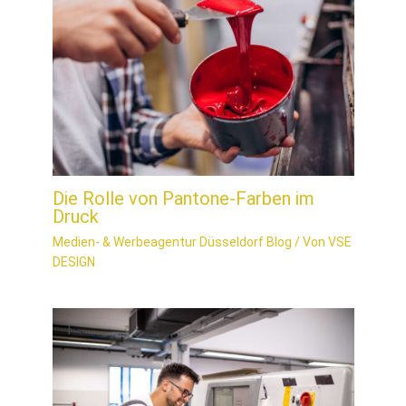
Die Rolle von Pantone-Farben im
Druck
Medien- & Werbeagentur Düsseldorf Blog
/ Von
VSE
DESIGN