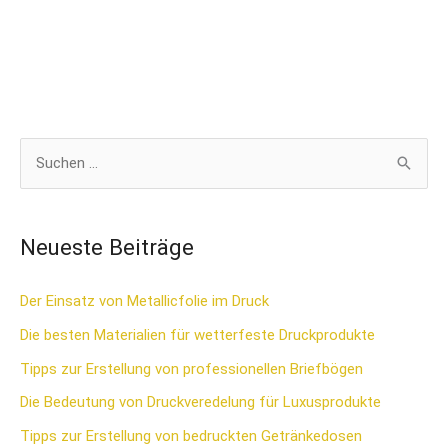
S
u
c
Neueste Beiträge
h
e
Der Einsatz von Metallicfolie im Druck
n
Die besten Materialien für wetterfeste Druckprodukte
n
Tipps zur Erstellung von professionellen Briefbögen
a
Die Bedeutung von Druckveredelung für Luxusprodukte
c
Tipps zur Erstellung von bedruckten Getränkedosen
h