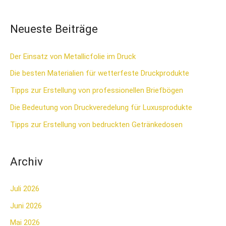
u
c
Neueste Beiträge
h
e
Der Einsatz von Metallicfolie im Druck
n
Die besten Materialien für wetterfeste Druckprodukte
n
Tipps zur Erstellung von professionellen Briefbögen
a
Die Bedeutung von Druckveredelung für Luxusprodukte
c
Tipps zur Erstellung von bedruckten Getränkedosen
h
:
Archiv
Juli 2026
Juni 2026
Mai 2026