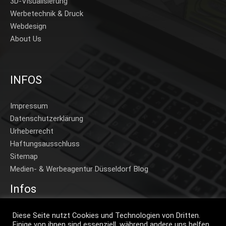
3D-Visualisierung
Werbetechnik & Druck
Webdesign
About Us
INFOS
Impressum
Datenschutzerklärung
Urheberrecht
Haftungsausschluss
Sitemap
Medien- & Werbeagentur Düsseldorf Blog
Infos
Home
Diese Seite nutzt Cookies und Technologien von Dritten.
Einige von ihnen sind essenziell, während andere uns helfen,