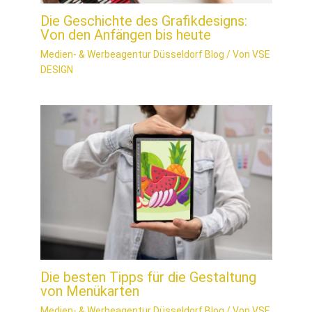
Die Geschichte des Grafikdesigns:
Von den Anfängen bis heute
Medien- & Werbeagentur Düsseldorf Blog
/ Von
VSE
DESIGN
Die besten Tipps für die Gestaltung
von Menükarten
Medien- & Werbeagentur Düsseldorf Blog
/ Von
VSE